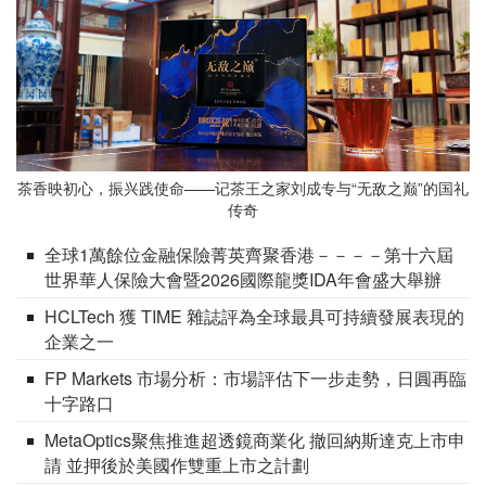
茶香映初心，振兴践使命——记茶王之家刘成专与“无敌之巅”的国礼
传奇
全球1萬餘位金融保險菁英齊聚香港－－－－第十六屆
世界華人保險大會暨2026國際龍獎IDA年會盛大舉辦
HCLTech 獲 TIME 雜誌評為全球最具可持續發展表現的
企業之一
FP Markets 市場分析：市場評估下一步走勢，日圓再臨
十字路口
MetaOptics聚焦推進超透鏡商業化 撤回納斯達克上市申
請 並押後於美國作雙重上市之計劃