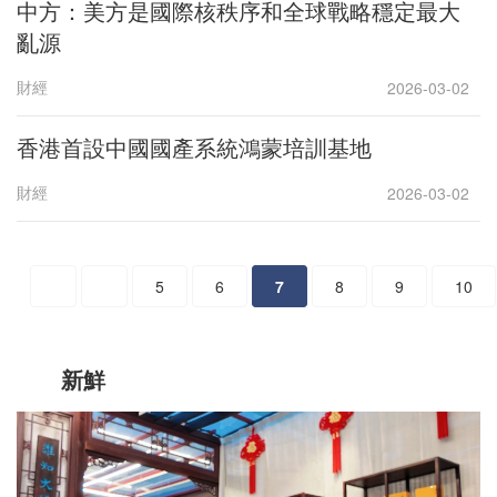
中方：美方是國際核秩序和全球戰略穩定最大
亂源
財經
2026-03-02
香港首設中國國產系統鴻蒙培訓基地
財經
2026-03-02
5
6
7
8
9
10
新鮮