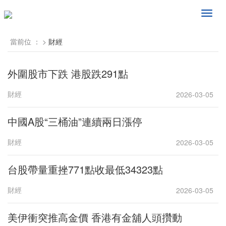
频
道
导
當前位 ：
>
財經
航
外圍股市下跌 港股跌291點
財經
2026-03-05
中國A股“三桶油”連續兩日漲停
財經
2026-03-05
台股帶量重挫771點收最低34323點
財經
2026-03-05
美伊衝突推高金價 香港有金舖人頭攢動