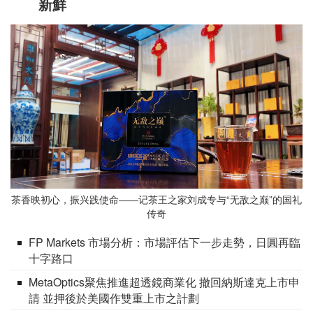
新鮮
茶香映初心，振兴践使命——记茶王之家刘成专与“无敌之巅”的国礼
传奇
FP Markets 市場分析：市場評估下一步走勢，日圓再臨
十字路口
MetaOptics聚焦推進超透鏡商業化 撤回納斯達克上市申
請 並押後於美國作雙重上市之計劃