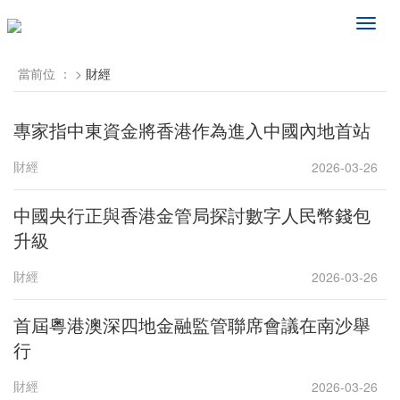
频
道
导
當前位 ：
>
財經
航
專家指中東資金將香港作為進入中國內地首站
財經
2026-03-26
中國央行正與香港金管局探討數字人民幣錢包
升級
財經
2026-03-26
首屆粵港澳深四地金融監管聯席會議在南沙舉
行
財經
2026-03-26