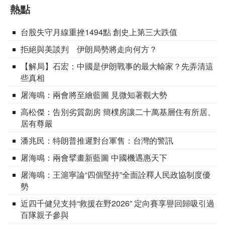
熱點
台股失守月線重挫1494點 創史上第三大跌值
拒絕與美談判 伊朗局勢將走向何方？
【解局】石宏：中國是伊朗戰事的最大輸家？先弄清這
些真相
屠海鳴：兩會將至繪藍圖 見微知著觀大勢
高松傑：告別劣質劏房 簡樸房讓二十萬基層住有所居、
居有尊嚴
潘兆民：特朗普推遲對台軍售：台灣的警訊
屠海鳴：兩會擘畫新藍圖 中國機遇惠天下
屠海鳴：王滬寧論“四個堅持”全面詮釋人民政協制度優
勢
近四千健兒支持“救援在野2026” 定向賽享譽回歸吸引過
百隊親子參與