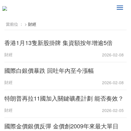
频
道
导
當前位 ：
>
財經
航
香港1月13隻新股掛牌 集資額按年增逾5倍
財經
2026-02-08
國際白銀價暴跌 回吐年內至今漲幅
財經
2026-02-08
特朗普再拉11國加入關鍵礦產計劃 能否奏效？
財經
2026-02-05
國際金價銀價反彈 金價創2009年來最大單日