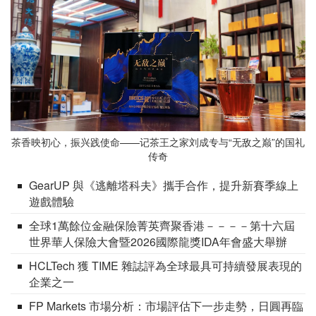
茶香映初心，振兴践使命——记茶王之家刘成专与“无敌之巅”的国礼
传奇
GearUP 與《逃離塔科夫》攜手合作，提升新賽季線上
遊戲體驗
全球1萬餘位金融保險菁英齊聚香港－－－－第十六屆
世界華人保險大會暨2026國際龍獎IDA年會盛大舉辦
HCLTech 獲 TIME 雜誌評為全球最具可持續發展表現的
企業之一
FP Markets 市場分析：市場評估下一步走勢，日圓再臨