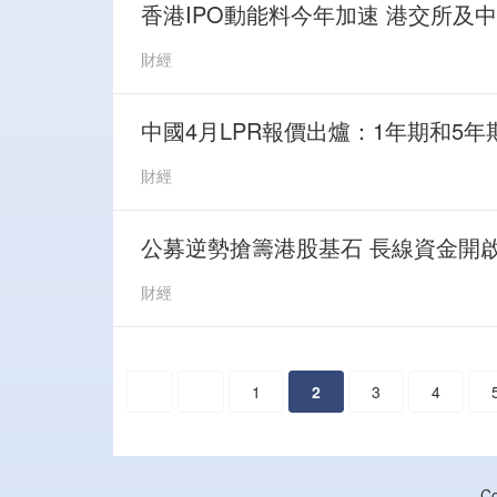
香港IPO動能料今年加速 港交所及
財經
中國4月LPR報價出爐：1年期和5
財經
公募逆勢搶籌港股基石 長線資金開
財經
1
2
3
4
C