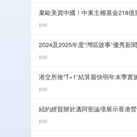
棄歐美買中國！中東主權基金218億
財經
2024及2025年度“灣區故事”優秀
財經
港交所推“T+1”結算最快明年末季實
財經
紐約經貿辦於邁阿密論壇展示香港營
財經