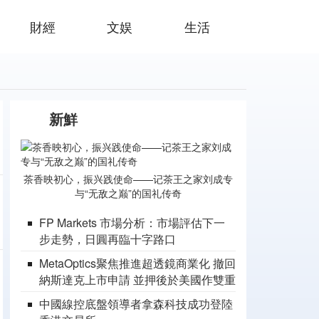
財經
文娱
生活
新鮮
茶香映初心，振兴践使命——记茶王之家刘成专
与“无敌之巅”的国礼传奇
FP Markets 市場分析：市場評估下一
步走勢，日圓再臨十字路口
MetaOptics聚焦推進超透鏡商業化 撤回
納斯達克上市申請 並押後於美國作雙重
上市之計劃
中國線控底盤領導者拿森科技成功登陸