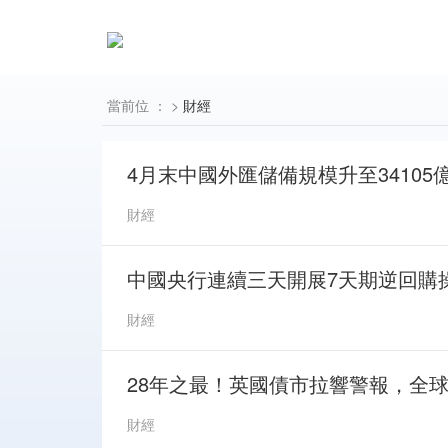
當前位 ：
>
財經
4月末中國外匯儲備規模升至34105
財經
中國央行連續三天開展7天期逆回購
財經
28年之最！英國債市拉響警報，全球
財經