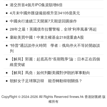
港交所首4個月IPO集資額增6倍
4月末中國外匯儲備規模升至34105億美元
中國央行連續三天開展7天期逆回購操作
28年之最！英國債市拉響警報，全球“利率風暴”再起
棄歐美買中國！中東主權基金218億重倉A股
“特普”通話談停火時間 學者：俄烏停火不等於開啟談
判
【解局】郭麗：起底高市“長期戰爭”論：日本正在四個
維度突破
【解局】馬堯：如何判斷美國對伊朗的軍事動向
朝鮮女子足球隊訪韓 能否轉動韓朝關係？
CopyRight © 2024-2026 All Rights Reserved finews.hk 香港財匯網 版
權所有