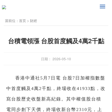
频
道
导
當前位：
首页
>
財經
航
台積電領漲 台股首度觸及4萬2千點
日期： 2026-05-10
香港中通社5月7日電 台股7日加權指數盤
中首度觸及4萬2千點，終場收在41933點，改
寫台股歷史收盤新高紀錄。其中權值股台積
電同步創下天價，終場收新台幣2310元，上