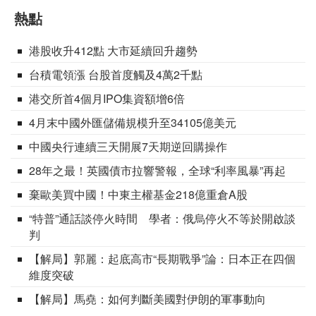
熱點
港股收升412點 大市延續回升趨勢
台積電領漲 台股首度觸及4萬2千點
港交所首4個月IPO集資額增6倍
4月末中國外匯儲備規模升至34105億美元
中國央行連續三天開展7天期逆回購操作
28年之最！英國債市拉響警報，全球“利率風暴”再起
棄歐美買中國！中東主權基金218億重倉A股
“特普”通話談停火時間 學者：俄烏停火不等於開啟談
判
【解局】郭麗：起底高市“長期戰爭”論：日本正在四個
維度突破
【解局】馬堯：如何判斷美國對伊朗的軍事動向