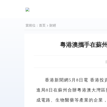
當前位：
首页
>
財經
粵港澳攜手在蘇
香港新聞網5月8日電 香港
進局8日在蘇州合辦粵港澳大灣
成電路、生物醫藥等產業的企業