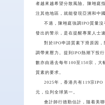
者越來越希望分散風險。陳翊庭
注其他地區，就能發現亞洲和中
不過，陳翊庭強調IPO質量沒
發出的警示，是在提醒專業人士
對於IPO申請質素下滑原因
調帶來壓力。提到IPO熱潮下投
數亦由過去每年100至150宗，
質素的要求。
2025年，香港共有119宗IP
元，位列全球第一。
會計師行德勤估計，隨着美聯