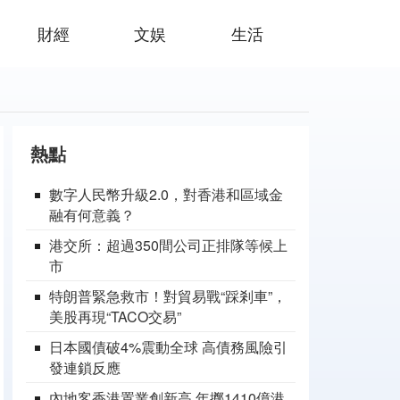
財經
文娱
生活
熱點
數字人民幣升級2.0，對香港和區域金
融有何意義？
港交所：超過350間公司正排隊等候上
市
特朗普緊急救市！對貿易戰“踩剎車”，
美股再現“TACO交易”
日本國債破4%震動全球 高債務風險引
發連鎖反應
內地客香港置業創新高 年擲1410億港