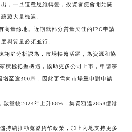
指出，一旦這種思維轉變，投資者便會開始關
國蘊藏大量機遇。
有商量餘地。近期就部分質量欠佳的IPO申請
速度與質量必須並行。
，陳翊庭分析認為，市場轉趨活躍，為資源和協
行家積極把握機遇，協助更多公司上市，申請宗
大幅增至逾300宗，因此更需向市場重申對申請
O，數量較2024年上升68%，集資額達2858億港
儲持續推動寬鬆貨幣政策，加上內地支持更多