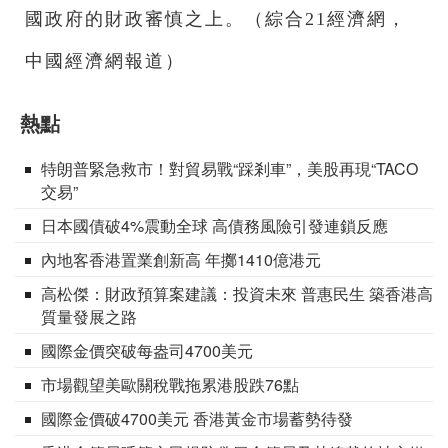
國政府的財政審慎之上。（綜合21經濟網，
中國經濟網報道）
熱點
特朗普緊急救市！對貿易戰“踩剎車”，美股再現“TACO
交易”
日本國債破4%震動全球 高債務風險引發連鎖反應
內地客香港置業創新高 年擲1410億港元
高松傑：財政預算案建議：投資未來 普惠民生 築香港高
質量發展之路
國際金價突破每盎司4700美元
市場觀望美歐關稅戰拖累港股跌76點
國際金價破4700美元 香港黃金市場蓄勢待發