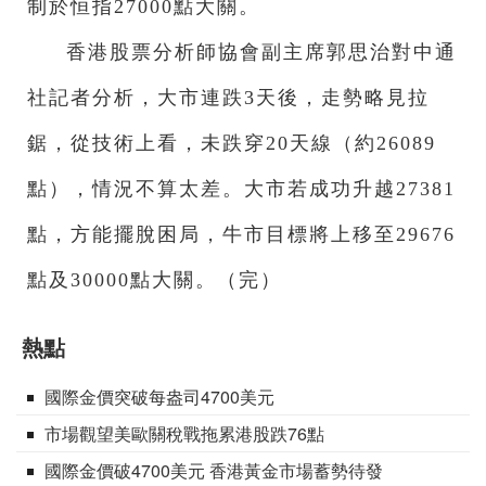
制於恒指27000點大關。
香港股票分析師協會副主席郭思治對中通
社記者分析，大市連跌3天後，走勢略見拉
鋸，從技術上看，未跌穿20天線（約26089
點），情況不算太差。大市若成功升越27381
點，方能擺脫困局，牛市目標將上移至29676
點及30000點大關。（完）
熱點
國際金價突破每盎司4700美元
市場觀望美歐關稅戰拖累港股跌76點
國際金價破4700美元 香港黃金市場蓄勢待發