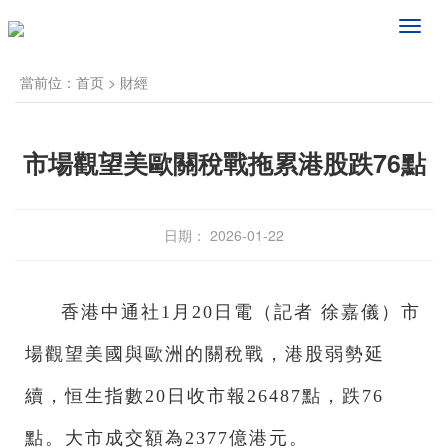
频
道
导
當前位：
首页
>
財經
航
市場觀望美歐關稅戰拖累港股跌76點
日期： 2026-01-22
香港中通社1月20日電（記者 徐嘉儀）市
場觀望美國與歐洲的關稅戰，港股弱勢延
續，恒生指數20日收市報26487點，跌76
點。大市成交額為2377億港元。