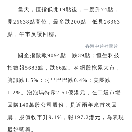
當天，恒指低開19點後，一度升74點，
見26638點高位，最多跌200點，低見26363
點，午市反覆回穩。
香港中通社圖片
國企指數報9094點，跌39點；恒生科技
指數報5683點，跌66點。科網股拖累大市，
騰訊跌1.5%；阿里巴巴跌0.4%；美團跌
1.2%。泡泡瑪特斥2.51億港元，在二級市場
回購140萬股公司股份，是近兩年來首次回
購，股價收市升9.1%，報197.2港元，為表現
最好藍籌。