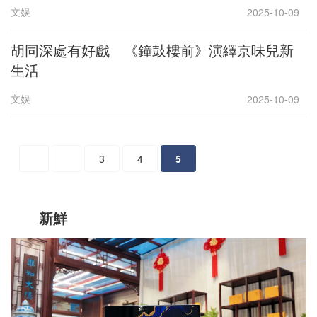
文娱
2025-10-09
胡同深處有好戲 《鐘鼓樓前》演繹京味兒新
生活
文娱
2025-10-09
3
4
5
新鮮