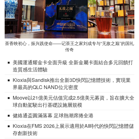
茶香映初心，振兴践使命——记茶王之家刘成专与“无敌之巅”的国礼
传奇
美國運通耀金卡全面升級 全新金屬卡面結合多元回饋打
造質感生活體驗
Kioxia與Sandisk推出全新3D快閃記憶體技術，實現業
界最高的QLC NAND位元密度
Moove以21億美元估值完成2.5億美元募資，旨在擴大全
球自動駕駛出行基礎設施層規模
健絡通盃圓滿落幕 足球熱潮席捲全港
Kioxia在FMS 2026上展示適用於AI時代的快閃記憶體儲
存創新技術