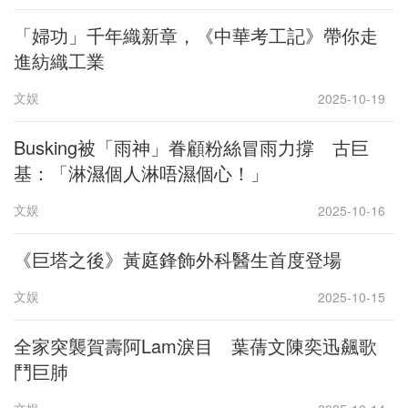
「婦功」千年織新章，《中華考工記》帶你走
進紡織工業
文娱
2025-10-19
Busking被「雨神」眷顧粉絲冒雨力撐 古巨
基：「淋濕個人淋唔濕個心！」
文娱
2025-10-16
《巨塔之後》黃庭鋒飾外科醫生首度登場
文娱
2025-10-15
全家突襲賀壽阿Lam淚目 葉蒨文陳奕迅飆歌
鬥巨肺