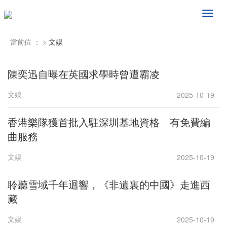
频
道
导
當前位 ：
>
文娱
航
陳奕迅自曝在英國求學時曾遭霸凌
文娱
2025-10-19
香港樂隊獲首批入駐深圳基地資格 有免費編
曲服務
文娱
2025-10-19
聆聽雪域千年迴響，《非遺裏的中國》走進西
藏
文娱
2025-10-19