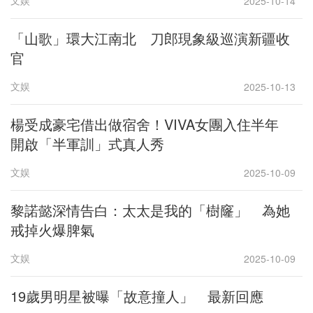
文娱
2025-10-14
「山歌」環大江南北 刀郎現象級巡演新疆收
官
文娱
2025-10-13
楊受成豪宅借出做宿舍！VIVA女團入住半年
開啟「半軍訓」式真人秀
文娱
2025-10-09
黎諾懿深情告白：太太是我的「樹窿」 為她
戒掉火爆脾氣
文娱
2025-10-09
19歲男明星被曝「故意撞人」 最新回應