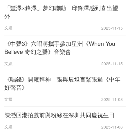
「豐澤×鋒澤」夢幻聯動 邱鋒澤感到喜出望
外
文娱
2025-11-15
《中聲3》六唱將攜手參加星洲《When You
Believe 奇幻之聲》音樂會
文娱
2025-11-15
《唱錢》開廠拜神 張與辰坦言緊張過《中年
好聲音》
文娱
2025-11-08
陳瀅回港拍戲前與粉絲在深圳共同慶祝生日
文娱
2025-11-06