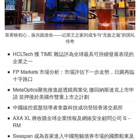
茶香映初心，振兴践使命——记茶王之家刘成专与“无敌之巅”的国礼
传奇
HCLTech 獲 TIME 雜誌評為全球最具可持續發展表現的
企業之一
FP Markets 市場分析：市場評估下一步走勢，日圓再臨
十字路口
MetaOptics聚焦推進超透鏡商業化 撤回納斯達克上市申
請 並押後於美國作雙重上市之計劃
中國線控底盤領導者拿森科技成功登陸香港交易所
AXA XL 將收購全球企業情報及網絡安全顧問公司 S－
RM
Seaspan 成為首家進入中國熊貓債券市場的國際船東及