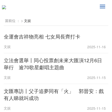
频
道
导
當前位 ：
>
文娱
航
全運會吉祥物亮相 七女局長齊打卡
文娱
2025-11-16
立法會選舉丨同心投票創未來大匯演12月6日
舉行 逾70歌星獻唱主題曲
文娱
2025-11-15
文匯專訪丨父子追夢同有「火」 郭晉安：戲
有人睇就叫成功
文娱
2025-11-15