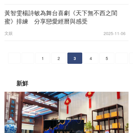
黃智雯楊詩敏為舞台喜劇《天下無不西之閨
蜜》排練 分享戀愛經曆與感受
文娱
2025-11-06
1
2
3
4
5
新鮮