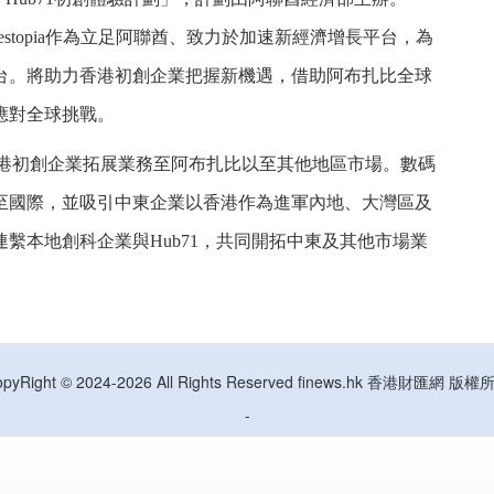
示，Investopia作為立足阿聯酋、致力於加速新經濟增長平台，為
台。將助力香港初創企業把握新機遇，借助阿布扎比全球
應對全球挑戰。
地和香港初創企業拓展業務至阿布扎比以至其他地區市場。數碼
至國際，並吸引中東企業以香港作為進軍內地、大灣區及
，連繫本地創科企業與Hub71，共同開拓中東及其他市場業
opyRight © 2024-2026 All Rights Reserved finews.hk 香港財匯網 版權
-