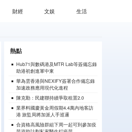
財經
文娱
生活
熱點
Hub71與數碼港及MTR Lab等簽備忘錄
助港初創進軍中東
華為雲香港與NEXIFY簽署合作備忘錄
加速政務應用現代化進程
陳克勤：民建聯持續爭取租置2.0
業界料國慶黃金周假期4.4萬內地客訪
港 旅監局將加派人手巡邏
合資格高風險群組下周一起可到參加疫
苗資助計劃私家醫生打疫苗