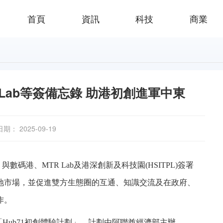
首頁
資訊
科技
商業
R Lab等簽備忘錄 助港初創進軍中東
日期： 2025-09-19
數碼港、MTR Lab及港深創新及科技園(HSITPL)簽署
地市場，並促進雙方生態圈的互通、知識交流及在政府、
作。
式啟動「Hub71初創體驗計劃」，計劃由阿聯酋經濟部主辦。