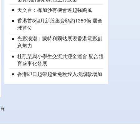
天文台：樺加沙有機會達超強颱風
香港首8個月新股集資額約1350億 居全
球首位
光影浪潮：蒙特利爾站展現香港電影創
意魅力
杜凱琹與小學生交流共迎全運會 配合體
育盛事化發展
香港即日起帶超量免稅煙入境罰款增加
所有