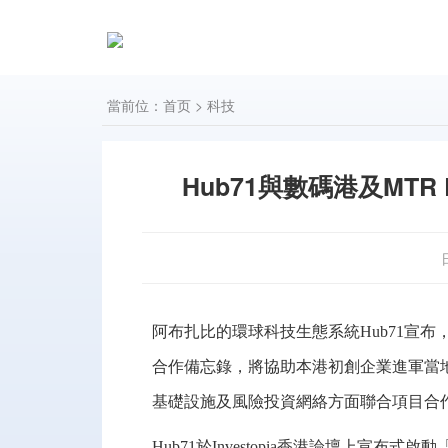
當前位：
首页
>
科技
Hub71與數碼港及MT
阿布扎比的環球科技生態系統Hub71宣布，與
合作備忘錄，將協助本港初創企業進軍當
基礎設施及風險投資網絡方面聯合項目合
Hub71於Investopia香港論壇上宣布