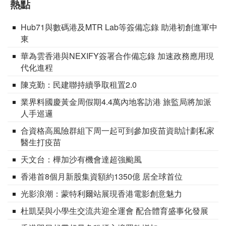
熱點
Hub71與數碼港及MTR Lab等簽備忘錄 助港初創進軍中
東
華為雲香港與NEXIFY簽署合作備忘錄 加速政務應用現
代化進程
陳克勤：民建聯持續爭取租置2.0
業界料國慶黃金周假期4.4萬內地客訪港 旅監局將加派
人手巡邏
合資格高風險群組下周一起可到參加疫苗資助計劃私家
醫生打疫苗
天文台：樺加沙有機會達超強颱風
香港首8個月新股集資額約1350億 居全球首位
光影浪潮：蒙特利爾站展現香港電影創意魅力
杜凱琹與小學生交流共迎全運會 配合體育盛事化發展