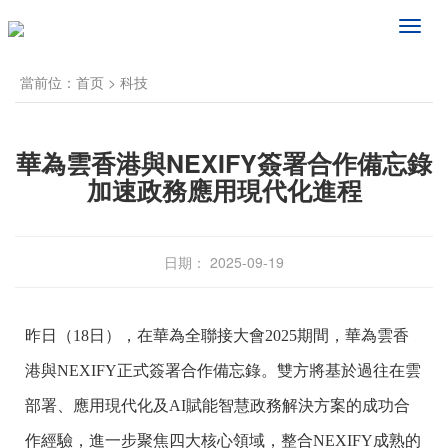
频
道
导
當前位：
首页
>
科技
航
華為雲香港與NEXIFY簽署合作備忘錄
加速政務應用現代化進程
日期： 2025-09-19
昨日（18日），在華為全聯接大會2025期間，華為雲香
港與NEXIFY正式簽署合作備忘錄。雙方將基於過往在雲
部署、應用現代化及AI賦能智慧政務解決方案的成功合
作經驗，進一步聚焦四大核心領域，整合NEXIFY成熟的