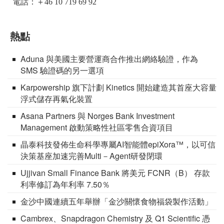
電話：＋46 10 719 69 92
熱點
Aduna 與美國主要營運商合作推出網絡驗證，作為
SMS 驗證碼的另一選項
Karpowership 旗下計劃 Kinetics 開始建造其首座大容量
浮式儲存再氣化裝置
Asana Partners 與 Norges Bank Investment
Management 啟動策略性社區零售合資項目
晶泰科技發佈生命科學專屬AI智能體epiXora™，以可信
決策基座加速完善Multi－Agent研發閉環
Ujjivan Small Finance Bank 將美元 FCNR（B） 存款
利率修訂為年利率 7.50％
金沙中國連續五年舉辦「金沙關懷食物福袋製作活動」
Cambrex、Snapdragon Chemistry 及 Q1 Scientific 憑