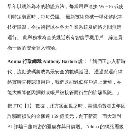
早年以網絡為本的驗證方法，每當用戶連接 Wi－Fi 或使
用特定裝置時，每每受阻。 最新技術突破一舉化解此等
技術障礙，令技術得以在各大作業系統及網絡之間無縫
運行。 此舉務求為全美幾近所有智能手機用戶，締造貫
徹一致的安全登入體驗。
Aduna 行政總裁 Anthony Bartolo
說：「我們正步入新時
代，流動號碼將成為最安全的數碼護照。 透過營運商網
絡實時直接認證用戶，我們既能減低客戶遇上麻煩，亦
能大幅降低因攔截或帳戶被接管而衍生的詐騙風險。」
按 FTC【1】 數據，此方案面世之時，美國消費者去年因
詐騙而損失的金額達 159 億美元，創下新高，而大眾對
AI 詐騙日趨精密的憂慮亦與日俱增。 Aduna 的網絡層級