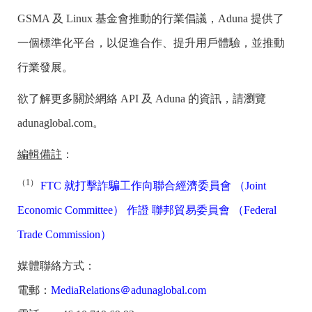
GSMA 及 Linux 基金會推動的行業倡議，Aduna 提供了
一個標準化平台，以促進合作、提升用戶體驗，並推動
行業發展。
欲了解更多關於網絡 API 及 Aduna 的資訊，請瀏覽
adunaglobal.com。
編輯備註
：
（1）
FTC 就打擊詐騙工作向聯合經濟委員會 （Joint
Economic Committee） 作證 聯邦貿易委員會 （Federal
Trade Commission）
媒體聯絡方式：
電郵：
MediaRelations＠adunaglobal.com