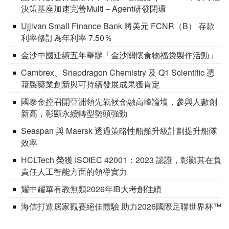
決策基座加速完善Multi－Agent研發閉環
Ujjivan Small Finance Bank 將美元 FCNR（B） 存款
利率修訂為年利率 7.50％
金沙中國連續五年舉辦「金沙關懷食物福袋製作活動」
Cambrex、Snapdragon Chemistry 及 Q1 Scientific 憑
藉製藥業創新與可持續發展成果獲肯定
國泰金控召開亞洲領先氣候金融高峰論壇，參與人數創
新高，彰顯永續轉型勢頭強勁
Seaspan 與 Maersk 透過策略性船舶升級計劃提升船隊
效率
HCLTech 榮獲 ISOIEC 42001：2023 認證，彰顯其在負
責任人工智能方面的領導實力
耀中耀華有教無類2026年IB大考創佳績
海信打造居家觀賽絕佳體驗 助力2026國際足聯世界杯™