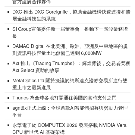
官方護膚合作夥伴
DXC 推出 DXC CoreIgnite，協助金融機構快速連接和擴
展金融科技生態系統
SI Group宣佈委任新一屆董事會，推動下一階段業務增
長
DAMAC Digital 在北美洲、歐洲、亞洲及中東地區的規
劃資訊科技容量土地儲備已達到 6,000MW
Axi 推出《Trading Triumphs》：輝煌背後，交易者榮獲
Axi Select 資助的故事
MetaOptics Ltd 關於擬議於納斯達克證券交易所進行雙
重上市之最新進展
Thunes 為全球各地打開通往美國的實時支付之門
agnt8x正式上線：全球首款AI智能體招募與勞動力管理
平台
永擎電子於 COMPUTEX 2026 發表搭載 NVIDIA Vera
CPU 新世代 AI 基礎架構