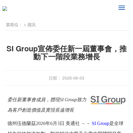
频
道
导
當前位：
>
資訊
航
SI Group宣佈委任新一屆董事會，推
動下一階段業務增長
日期： 2026-06-03
委任新董事會成員，體現SI Group致力
為客戶創造價值及實現長遠增長
德州伍德蘭茲
2026年6月3日
美通社 －－
SI Group
是全球