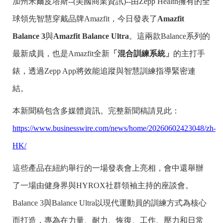
加州米爾皮塔斯--(美國商業資訊)--由Zepp Health擁有的全
球領先智慧穿戴品牌Amazfit，今日發表了
Amazfit
Balance 3
與
Amazfit Balance Ultra
。這兩款Balance系列的
最新成員，也是Amazfit全新
「混合訓練系統」
的主打手
錶，透過Zepp App將效能追蹤與智慧訓練指導緊密連
結。
本新聞稿包含多媒體資訊。完整新聞稿請見此：
https://www.businesswire.com/news/home/20260602423048/zh-
HK/
這些產品在紐約舉行的一場發表會上亮相，會中還舉辦
了一場由健身界與HYROX社群領袖主持的座談會。
Balance 3與Balance Ultra以現代運動員的訓練方式為核心
而打造，專為在力量、耐力、恢復、工作、壓力和日常