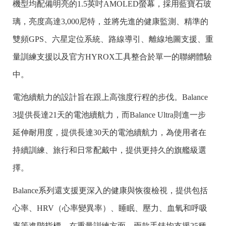
機型均配備明亮的1.5英吋AMOLED螢幕，採用藍寶石玻
璃，亮度高達3,000尼特，並將先進的健康監測、精準的
雙頻GPS、六星定位系統、路線導引、離線地圖支援、重
量訓練支援以及官方HYROX工具整合於單一的聯網體驗
中。
電池續航力的設計旨在跟上高強度行程的步伐。Balance
3提供長達21天的電池續航力，而Balance Ultra則進一步
延伸耐用度，提供長達30天的電池續航力，為使用者在
持續訓練、旅行和日常配戴中，提供更持久的旗艦級選
擇。
Balance系列還支援更深入的健康與恢復檢視，提供包括
心率、HRV（心率變異率）、睡眠、壓力、血氧和呼吸
率等進階指標。在重量訓練方面，兩款手錶均支援25種