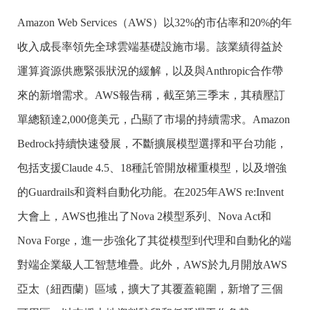
Amazon Web Services（AWS）以32%的市佔率和20%的年
收入成長率領先全球雲端基礎設施市場。該業績得益於
運算資源供應緊張狀況的緩解，以及與Anthropic合作帶
來的新增需求。AWS報告稱，截至第三季末，其積壓訂
單總額達2,000億美元，凸顯了市場的持續需求。Amazon
Bedrock持續快速發展，不斷擴展模型選擇和平台功能，
包括支援Claude 4.5、18種託管開放權重模型，以及增強
的Guardrails和資料自動化功能。在2025年AWS re:Invent
大會上，AWS也推出了Nova 2模型系列、Nova Act和
Nova Forge，進一步強化了其從模型到代理和自動化的端
對端企業級人工智慧堆疊。此外，AWS於九月開放AWS
亞太（紐西蘭）區域，擴大了其覆蓋範圍，新增了三個