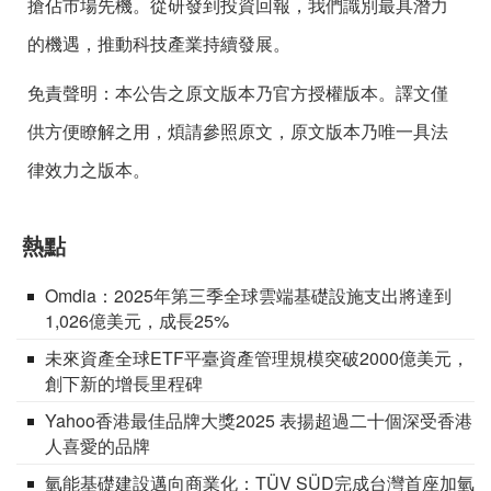
搶佔市場先機。從研發到投資回報，我們識別最具潛力
的機遇，推動科技產業持續發展。
免責聲明：本公告之原文版本乃官方授權版本。譯文僅
供方便瞭解之用，煩請參照原文，原文版本乃唯一具法
律效力之版本。
熱點
Omdia：2025年第三季全球雲端基礎設施支出將達到
1,026億美元，成長25%
未來資產全球ETF平臺資產管理規模突破2000億美元，
創下新的增長里程碑
Yahoo香港最佳品牌大獎2025 表揚超過二十個深受香港
人喜愛的品牌
氫能基礎建設邁向商業化：TÜV SÜD完成台灣首座加氫