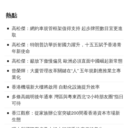
熱點
高松傑：網約車規管框架值得支持 起步牌照數目宜更進
取
高松傑：特朗普訪華折射國力躍升，十五五賦予香港青
年新使命
高松傑：籲放下傲慢偏見 歐洲必須直面中國崛起新常態
曾榮輝：大廈管理改革關鍵在“人” 五年規劃應推業主專
業化
香港機場新大樓將啟用 自動化設施提升效率
多條高鐵明後年通車 灣區與粵東西北“2小時朋友圈”指日
可待
香江觀察：從家族辦公室突破200間看香港資本市場新
生態