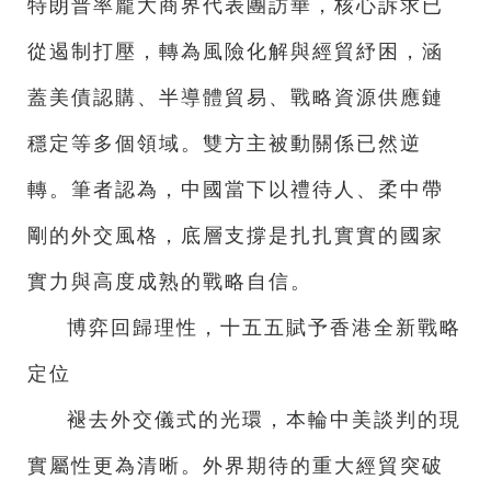
特朗普率龐大商界代表團訪華，核心訴求已
從遏制打壓，轉為風險化解與經貿紓困，涵
蓋美債認購、半導體貿易、戰略資源供應鏈
穩定等多個領域。雙方主被動關係已然逆
轉。筆者認為，中國當下以禮待人、柔中帶
剛的外交風格，底層支撐是扎扎實實的國家
實力與高度成熟的戰略自信。
博弈回歸理性，十五五賦予香港全新戰略
定位
褪去外交儀式的光環，本輪中美談判的現
實屬性更為清晰。外界期待的重大經貿突破