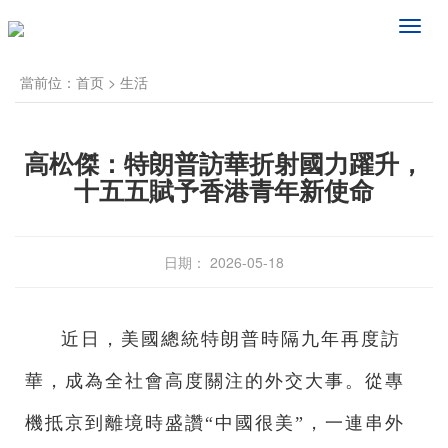
频
道
导
當前位：
首页
>
生活
航
高松傑：特朗普訪華折射國力躍升，
十五五賦予香港青年新使命
日期： 2026-05-18
近日，美國總統特朗普時隔九年再度訪
華，成為全社會高度關注的外交大事。從專
機抵京到離境時盛讚“中國很美”，一連串外