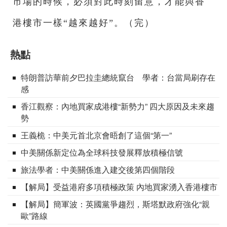
市場的時候，必須對此時刻留意，才能與香
港樓市一樣“越來越好”。（完）
熱點
特朗普訪華前夕巴拉圭總統竄台 學者：台當局刷存在
感
香江觀察：內地買家成港樓“新勢力” 四大原因及未來趨
勢
王義桅：中美元首北京會晤創了這個“第一”
中美關係新定位為全球科技發展釋放積極信號
旅法學者：中美關係進入建交後第四個階段
【解局】受益港府多項積極政策 內地買家湧入香港樓市
【解局】簡軍波：英國黨爭趨烈，斯塔默政府強化“親
歐”路線