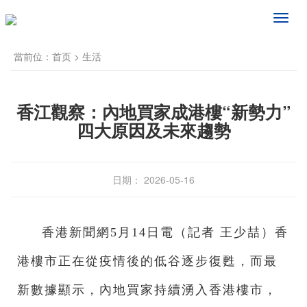
频
道
导
當前位：
首页
>
生活
航
香江觀察：內地買家成港樓“新勢力”
四大原因及未來趨勢
日期： 2026-05-16
香港新聞網5月14日電（記者 王少喆）香
港樓市正在從疫情後的低谷逐步復甦，而最
新數據顯示，內地買家持續湧入香港樓市，