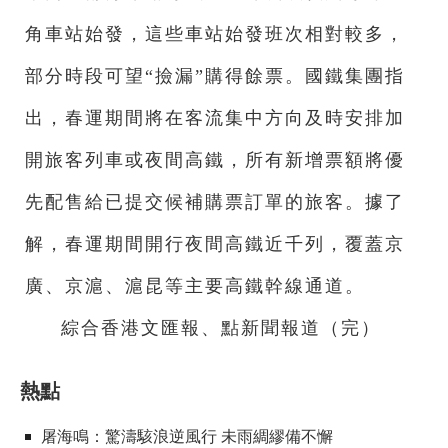
角車站始發，這些車站始發班次相對較多，
部分時段可望“撿漏”購得餘票。國鐵集團指
出，春運期間將在客流集中方向及時安排加
開旅客列車或夜間高鐵，所有新增票額將優
先配售給已提交候補購票訂單的旅客。據了
解，春運期間開行夜間高鐵近千列，覆蓋京
廣、京滬、滬昆等主要高鐵幹線通道。
綜合香港文匯報、點新聞報道（完）
熱點
屠海鳴：驚濤駭浪逆風行 未雨綢繆備不懈