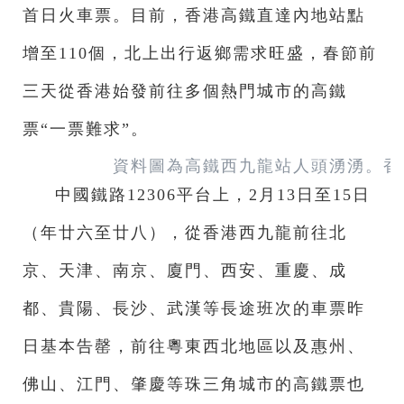
首日火車票。目前，香港高鐵直達內地站點
增至110個，北上出行返鄉需求旺盛，春節前
三天從香港始發前往多個熱門城市的高鐵
票“一票難求”。
資料圖為高鐵西九龍站人頭湧湧。香
中國鐵路12306平台上，2月13日至15日
（年廿六至廿八），從香港西九龍前往北
京、天津、南京、廈門、西安、重慶、成
都、貴陽、長沙、武漢等長途班次的車票昨
日基本告罄，前往粵東西北地區以及惠州、
佛山、江門、肇慶等珠三角城市的高鐵票也