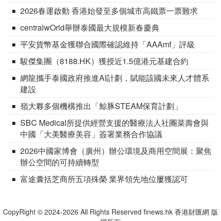
2026春運啟動 香港始發至多個城市高鐵票一票難求
centralwOrld舉辦泰國最大規模新春慶典
平安貨幣基金獲聯合國際確認維持「AAAmf」評級
駿傑集團（8188.HK）獲授近1.5億港元基建合約
網龍攜手泰國政府推進AI計劃，賦能該國未來人才體系
建設
嶺大夥多個機構推出「鯨豚STEAM保育計劃」
SBC Medical所提供經營支援的醫療法人社團菜壽會與
中國「大美醫療美容」簽署業務合作協議
2026中國家博會（廣州）辦公環境及商用空間展：聚焦
辦公空間的可持續轉型
富途囊括芝商所五項殊榮 業界領先地位屢獲認可
CopyRight © 2024-2026 All Rights Reserved finews.hk 香港財匯網 版