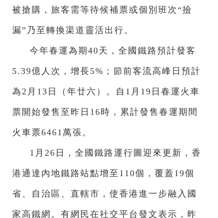
被搶購，旅客需等待候補票或個別班次“撿
漏”乃至轉換渠道靈活出行。
今年春運為期40天，全國鐵路預計發客
5.39億人次，增長5%；節前客流高峰日預計
為2月13日（年廿六）。自1月19日春運火車
票開始發售至昨日16時，累計發售春運期間
火車票6461萬張。
1月26日，全國鐵路運行圖迎來更新，香
港通達內地鐵路站點增至110個，覆蓋19個
省、自治區、直轄市，使香港進一步融入國
家高鐵網。有網民在社交平台發文表示，昨