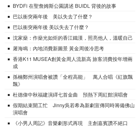
BYDFi 在聖詹姆斯公園講述 BUIDL 背後的故事
巴以衝突兩年後 美以失去了什麼？
巴以衝突兩年後 美以失去了什麼？
沈家燊：作燊光如炬的香江鐵漢，照亮他人，溫暖自己
屠海鳴：內地消費新圖景 黃金周後冷思考
香港K11 MUSEA創黃金周人流新高 旅客消費按年增兩
成
孫楠鄭州演唱會被讚「全程高能」 萬人合唱《紅旗飄
飄》
杜德偉中秋福建演繹七首金曲 預熱下周紅館演唱會
假期結束開工忙 Jinny吳若希為新劇宣傳同時籌備佛山
演唱會
《小男人周記》音樂劇形式再現 主創嘉賓讚不絕口