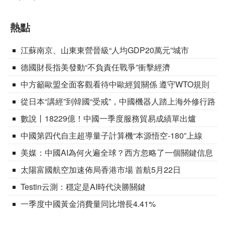
熱點
江蘇南京、山東東營晉級“人均GDP20萬元”城市
德國財長指美發動“不負責任戰爭”衝擊經濟
中方籲歐盟全面客觀看待中歐經貿關係 遵守WTO規則
從日本“講經”到韓國“受戒”，中國機器人踏上海外修行路
數說丨18229億！中國一季度服務貿易成績單出爐
中國第四代自主超導量子計算機“本源悟空-180”上線
美媒：中國AI為何火遍全球？西方忽略了一個關鍵信息
太陽富國航空加速佈局香港市場 首航5月22日
Testin云測：穩定是AI時代決勝關鍵
一季度中國黃金消費量同比增長4.41%