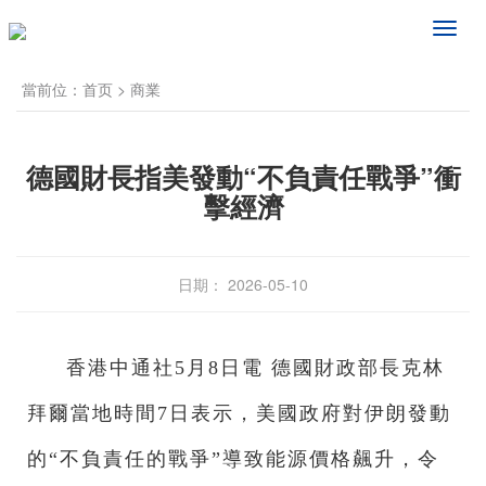
频
道
导
當前位：
首页
>
商業
航
德國財長指美發動“不負責任戰爭”衝
擊經濟
日期： 2026-05-10
香港中通社5月8日電 德國財政部長克林
拜爾當地時間7日表示，美國政府對伊朗發動
的“不負責任的戰爭”導致能源價格飆升，令