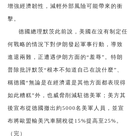
增強經濟韌性，減輕外部風險可能帶來的衝
擊。
德國總理默茨此前說，美國在沒有制定任
何戰略的情況下對伊朗發起軍事行動，導致
進退兩難，正遭遇伊朗方面的“羞辱”。特朗
普除批評默茨“根本不知道自己在說什麼”、
稱德國“無論是在經濟還是其他方面都表現得
如此糟糕”外，也威脅削減駐德美軍；美方其
後宣布從德國撤出約5000名美軍人員，並宣
布將歐盟輸美汽車關稅從15%提高至25%。
（完）